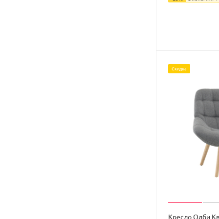
Скидка
Кресло Олби К