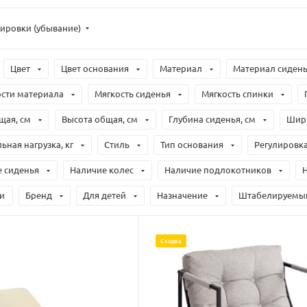
тировки (убывание)
Цвет
Цвет основания
Материал
Материал сиден
сти материала
Мягкость сиденья
Мягкость спинки
щая, см
Высота общая, см
Глубина сиденья, см
Шири
ная нагрузка, кг
Стиль
Тип основания
Регулировк
 сиденья
Наличие колес
Наличие подлокотников
и
Бренд
Для детей
Назначение
Штабелируемы
Скидка