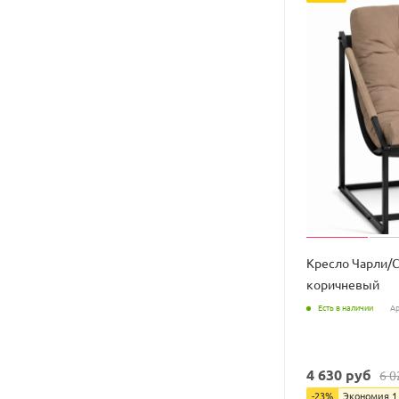
Кресло Чарли/C
коричневый
Есть в наличии
Ар
4 630
руб
6 0
-
23
%
Экономия
1