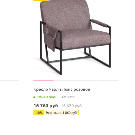
Кресло Чарли Люкс розовое
Есть в наличии
Арт.: 24904
16 760
руб
18 620
руб
-
10
%
Экономия
1 860
руб