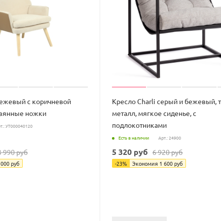
бежевый с коричневой
Кресло Charli серый и бежевый, т
вянные ножки
металл, мягкое сиденье, с
подлокотниками
т.: УТ000040120
Есть в наличии
Арт.: 24900
5 320
руб
3 990
руб
6 920
руб
 000
руб
-
23
%
Экономия
1 600
руб