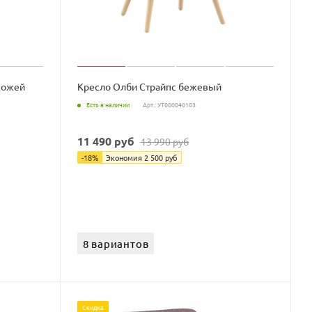
кожей
Кресло Олби Страйпс бежевый
Есть в наличии
Арт.: УТ000040103
11 490
руб
13 990
руб
-
18
%
Экономия
2 500
руб
8 вариантов
Скидка