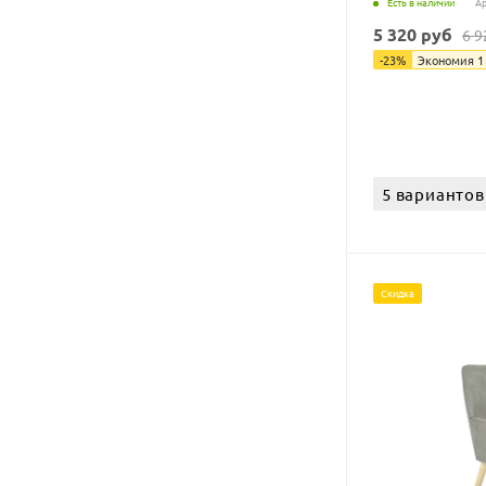
Есть в наличии
Ар
5 320
руб
6 9
-
23
%
Экономия
1
5 вариантов
Скидка