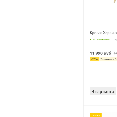
Кресло Харви 
Есть в наличии
Ар
11 990
руб
1
-
20
%
Экономия
3
4 варианта
Скидка