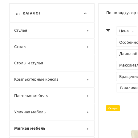
По порядку сор
КАТАЛОГ
Стулья
Цена
Особенно
Столы
Длина об
Столы и стулья
Максималь
Вращение
Компьютерные кресла
В наличи
Плетеная мебель
Скидка
Уличная мебель
Мягкая мебель