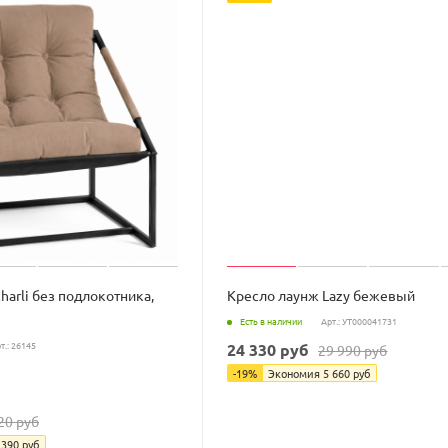
harli без подлокотника,
Кресло лаунж Lazy бежевый
Есть в наличии
Арт.: УТ000041731
т.: 26145
24 330
руб
29 990
руб
-
19
%
Экономия
5 660
руб
20
руб
 390
руб