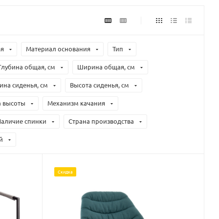
ья
Материал основания
Тип
Глубина общая, см
Ширина общая, см
на сиденья, см
Высота сиденья, см
а высоты
Механизм качания
Наличие спинки
Страна производства
й
Скидка