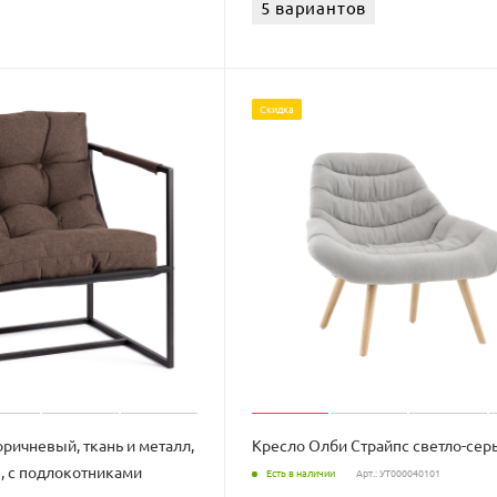
5 вариантов
Скидка
оричневый, ткань и металл,
Кресло Олби Страйпс светло-сер
, с подлокотниками
Есть в наличии
Арт.: УТ000040101