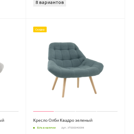
8 вариантов
Скидка
ый
Кресло Олби Квадро зеленый
Есть в наличии
Арт.: УТ000040098