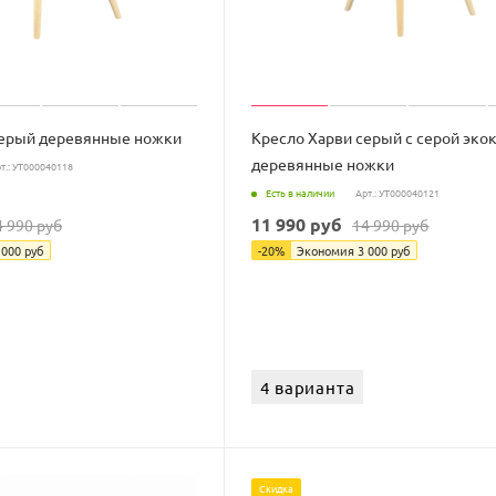
серый деревянные ножки
Кресло Харви серый с серой эко
деревянные ножки
т.: УТ000040118
Есть в наличии
Арт.: УТ000040121
11 990
руб
4 990
руб
14 990
руб
 000
руб
-
20
%
Экономия
3 000
руб
4 варианта
Скидка