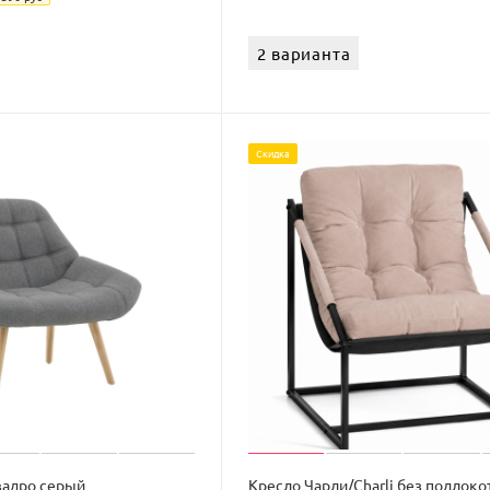
2 варианта
Скидка
вадро серый
Кресло Чарли/Charli без подлоко