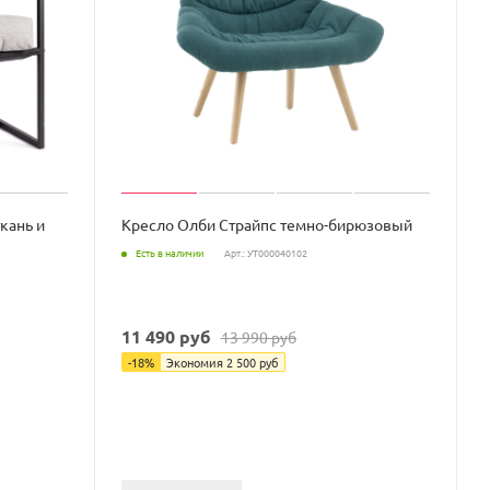
кань и
Кресло Олби Страйпс темно-бирюзовый
Есть в наличии
Арт.: УТ000040102
11 490
руб
13 990
руб
-
18
%
Экономия
2 500
руб