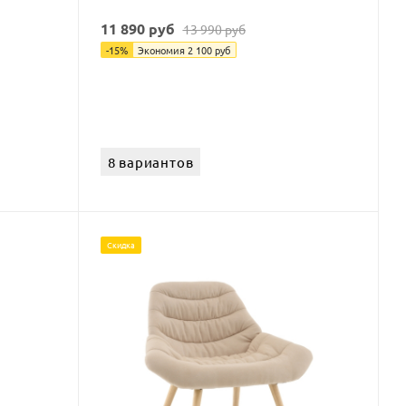
11 890
руб
13 990
руб
-
15
%
Экономия
2 100
руб
8 вариантов
Скидка