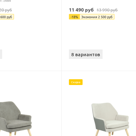
т.: 24899
11 490
руб
20
руб
13 990
руб
 600
руб
-
18
%
Экономия
2 500
руб
8 вариантов
Скидка