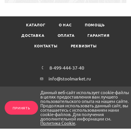
КАТАЛОГ
О НАС
ПОМОЩЬ
ДОСТАВКА
ОПЛАТА
ГАРАНТИЯ
КОНТАКТЫ
РЕКВИЗИТЫ
8-499-444-37-40
info@stoolmarket.ru
1. Пункт выдачи DPD Верхняя, дом 12
Данный веб-сайт использует cookie-файлы
2. Пункт выдачи DPD наб Октябрьская,
в целях предоставления вам лучшего
пользовательского опыта на нашем сайте.
дом 104, корп. 30, стр. А
Продолжая использовать данный сайт, вы
ПРИНЯТЬ
соглашаетесь с использованием нами
cookie-файлов. Для получения
дополнительной информации см.
ПОДПИСАТЬСЯ НА РАССЫЛКУ
Политика Cookie
.