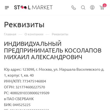
0
Реквизиты
—
—
Главная
О компании
Реквизиты
ИНДИВИДУАЛЬНЫЙ
ПРЕДПРИНИМАТЕЛЬ КОСОЛАПОВ
МИХАИЛ АЛЕКСАНДРОВИЧ
Юр адрес: 123098, г. Москва, ул. Маршала Василевского д.
1, корпус 1, кв. 40
ИНН/КПП: 773475146804
ОГРН: 321774600227570
РС: 40802810338000219509
в ПАО СБЕРБАНК
БИК: 044525225